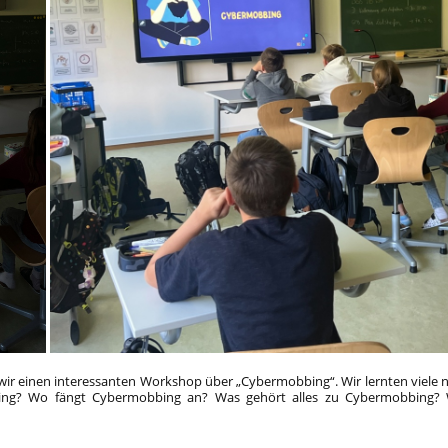
wir einen interessanten Workshop über „Cybermobbing“. Wir lernten viele 
bing? Wo fängt Cybermobbing an? Was gehört alles zu Cybermobbing