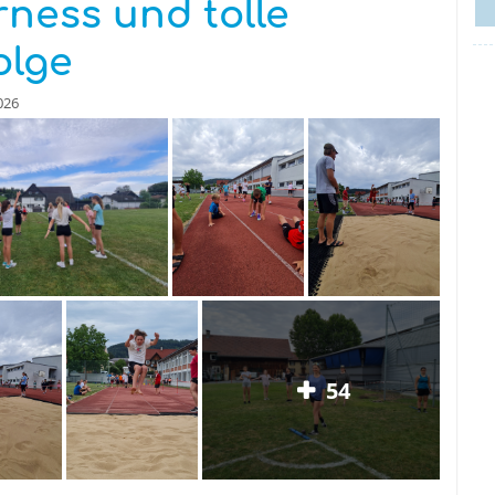
rness und tolle
olge
026
54