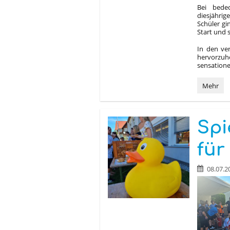
Bei bede
diesjährig
Schüler gi
Start und 
In den ve
hervorzu
sensatione
Sportfes
Mehr
2026:
Einsatz,
Fairness
und
Spi
tolle
Erfolge:
für
08.07.2