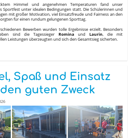
cktem Himmel und angenehmen Temperaturen fand unser
es Sportfest unter idealen Bedingungen statt. Die Schülerinnen und
ngen mit großer Motivation, viel Einsatzfreude und Fairness an den
sorgten für einen rundum gelungenen Sporttag.
rschiedenen Bewerben wurden tolle Ergebnisse erzielt. Besonders
heben sind die Tagessieger
Romina
und
Laurin
, die mit
llen Leistungen überzeugten und sich den Gesamtsieg sicherten.
t
el, Spaß und Einsatz
 den guten Zweck
026