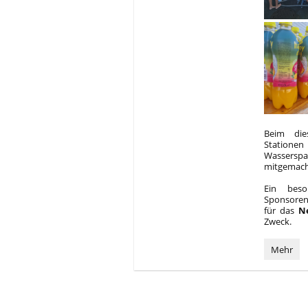
Beim dies
Stationen
Wasserspaß
mitgemach
Ein beso
Sponsoren
für das
N
Zweck.
Spiel,
Mehr
Spaß
und
Einsatz
für