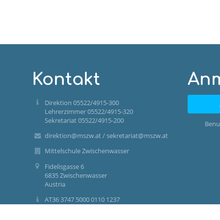
Kontakt
An
Direktion 05522/4915-300
Lehrerzimmer 05522/4915-320
Sekretariat 05522/4915-200
Benu
direktion@mszw.at / sekretariat@mszw.at
Mittelschule Zwischenwasser
Fidelisgasse 6
6835 Zwischenwasser
Austria
AT36 3747 5000 0110 1237