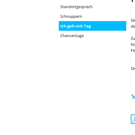
Standortgespräch
Schnuppern
De
Ich-geh-mit Tag
de
Chancentage
Zu
Na
Fe
Di