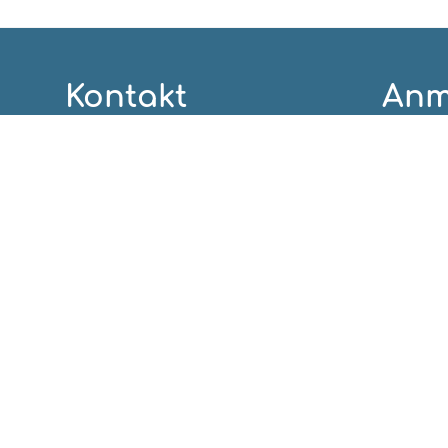
Kontakt
Anm
Direktion 05522/4915-300
Lehrerzimmer 05522/4915-320
Sekretariat 05522/4915-200
Benu
direktion@mszw.at / sekretariat@mszw.at
Mittelschule Zwischenwasser
Fidelisgasse 6
6835 Zwischenwasser
Austria
AT36 3747 5000 0110 1237